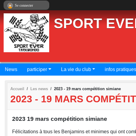
Panneau de gestion des cookies
Se connecter
SPORT EVE
News
participer
La vie du club
infos pratique
Accueil
Les news
2023 - 19 mars compétition simiane
2023 - 19 MARS COMPÉTI
2023 19 mars compétition simiane
Félicitations à tous les Benjamins et minimes qui ont com