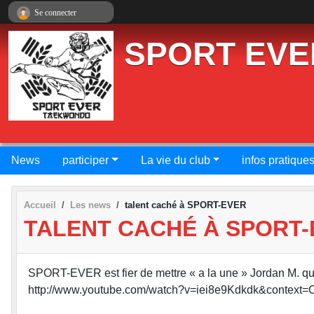
Panneau de gestion des cookies
Se connecter
SPORT EVE
News
participer
La vie du club
infos pratique
Accueil
Les news
talent caché à SPORT-EVER
TALENT CACHÉ À SPORT
SPORT-EVER est fier de mettre « a la une » Jordan M. qu
http://www.youtube.com/watch?v=iei8e9Kdkdk&conte