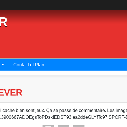
R
s
Contact et Plan
-EVER
i cache bien sont jeux. Ça se passe de commentaire. Les image
xt=C3900667ADOEgsToPDskIEDST93iea2ddeGLYfTc97 SPORT-