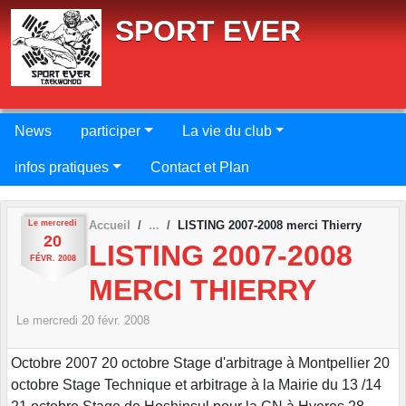
Panneau de gestion des cookies
SPORT EVER
News
participer
La vie du club
infos pratiques
Contact et Plan
Le
mercredi
Accueil
LISTING 2007-2008 merci Thierry
20
LISTING 2007-2008
FÉVR.
2008
MERCI THIERRY
Le
mercredi
20
févr.
2008
Octobre 2007 20 octobre Stage d'arbitrage à Montpellier 20
octobre Stage Technique et arbitrage à la Mairie du 13 /14