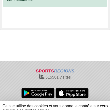
SPORTS
REGIONS
515561
visites
Charte cookies
Gestion des cookies
Ce site utilise des cookies et vous donne le contrôle sur ceux
Informations légales
Signaler un contenu inapproprié