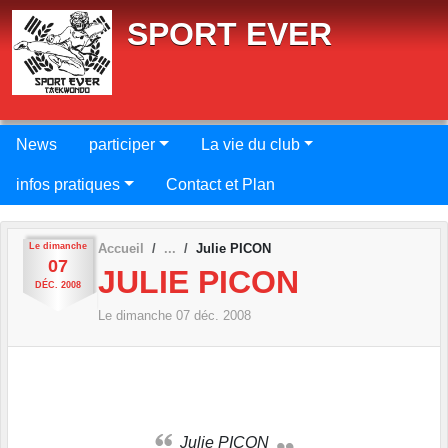
Panneau de gestion des cookies
SPORT EVER
News
participer
La vie du club
infos pratiques
Contact et Plan
Le
dimanche
Accueil
Julie PICON
07
JULIE PICON
DÉC.
2008
Le
dimanche
07
déc.
2008
Julie PICON