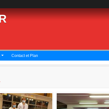
R
s
Contact et Plan
A