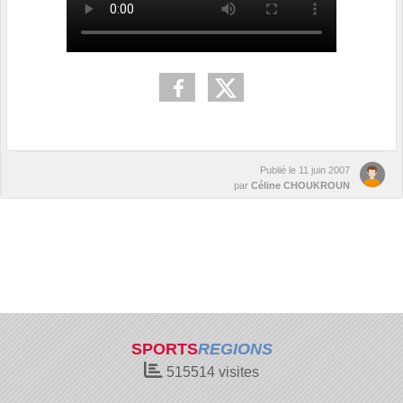
Publié le
11 juin 2007
par
Céline CHOUKROUN
SPORTS
REGIONS
515514
visites