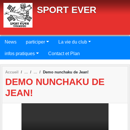
Panneau de gestion des cookies
SPORT EVER
News
participer
La vie du club
infos pratiques
Contact et Plan
Accueil
Demo nunchaku de Jean!
DEMO NUNCHAKU DE
JEAN!